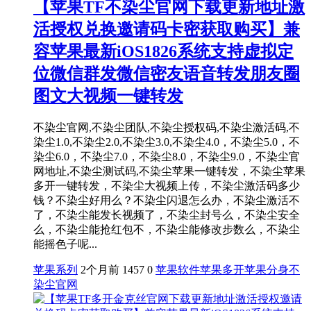
【苹果TF不染尘官网下载更新地址激
活授权兑换邀请码卡密获取购买】兼
容苹果最新iOS1826系统支持虚拟定
位微信群发微信密友语音转发朋友圈
图文大视频一键转发
不染尘官网,不染尘团队,不染尘授权码,不染尘激活码,不
染尘1.0,不染尘2.0,不染尘3.0,不染尘4.0，不染尘5.0，不
染尘6.0，不染尘7.0，不染尘8.0，不染尘9.0，不染尘官
网地址,不染尘测试码,不染尘苹果一键转发，不染尘苹果
多开一键转发，不染尘大视频上传，不染尘激活码多少
钱？不染尘好用么？不染尘闪退怎么办，不染尘激活不
了，不染尘能发长视频了，不染尘封号么，不染尘安全
么，不染尘能抢红包不，不染尘能修改步数么，不染尘
能摇色子呢...
苹果系列
2个月前
1457
0
苹果软件
苹果多开
苹果分身
不
染尘官网