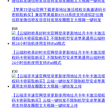
【苹果TF逆仙官网下载更新地址激活授权兑换邀请码卡
密获取购买】兼容苹果最新iOS18系统支持虚拟定位微
信群发微信密友语音转发朋友圈图文大视频一键转发
¥
68
【云端秒抢美好时光官网登录更新地址月卡年卡激活授
权码卡密获取购买】不限制机型安卓苹果通用云端秒抢
24小时挂机使用支持iPad模式
¥
30
【云端灵羊速官网登录更新使用地址月卡年卡激活授权
码卡密获取购买】云端一键转发不限制机型安卓苹果通
用支持朋友圈图文大视频一键转发上传