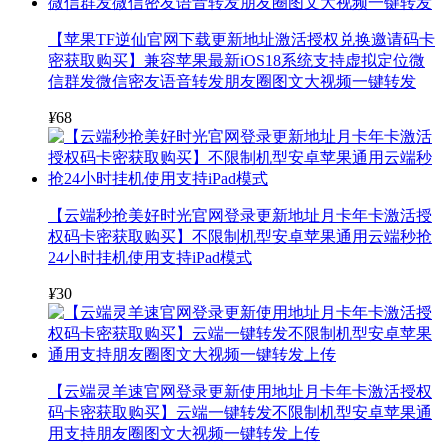
【苹果TF逆仙官网下载更新地址激活授权兑换邀请码卡
密获取购买】兼容苹果最新iOS18系统支持虚拟定位微
信群发微信密友语音转发朋友圈图文大视频一键转发
¥
68
【云端秒抢美好时光官网登录更新地址月卡年卡激活授
权码卡密获取购买】不限制机型安卓苹果通用云端秒抢
24小时挂机使用支持iPad模式
¥
30
【云端灵羊速官网登录更新使用地址月卡年卡激活授权
码卡密获取购买】云端一键转发不限制机型安卓苹果通
用支持朋友圈图文大视频一键转发上传