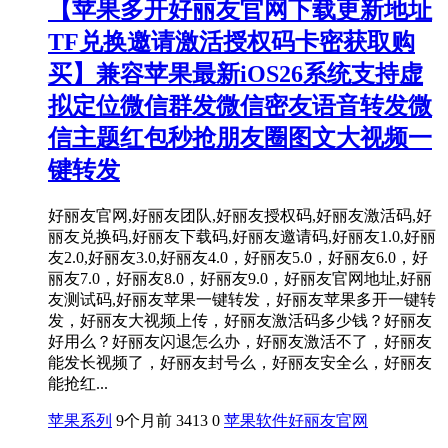
【苹果多开好丽友官网下载更新地址
TF兑换邀请激活授权码卡密获取购
买】兼容苹果最新iOS26系统支持虚
拟定位微信群发微信密友语音转发微
信主题红包秒抢朋友圈图文大视频一
键转发
好丽友官网,好丽友团队,好丽友授权码,好丽友激活码,好
丽友兑换码,好丽友下载码,好丽友邀请码,好丽友1.0,好丽
友2.0,好丽友3.0,好丽友4.0，好丽友5.0，好丽友6.0，好
丽友7.0，好丽友8.0，好丽友9.0，好丽友官网地址,好丽
友测试码,好丽友苹果一键转发，好丽友苹果多开一键转
发，好丽友大视频上传，好丽友激活码多少钱？好丽友
好用么？好丽友闪退怎么办，好丽友激活不了，好丽友
能发长视频了，好丽友封号么，好丽友安全么，好丽友
能抢红...
苹果系列
9个月前
3413
0
苹果软件
好丽友官网