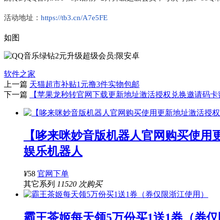
活动地址：
https://tb3.cn/A7e5FE
如图
软件之家
上一篇
天猫超市补贴1元撸3件实物包邮
下一篇
【苹果龙秒转官网下载更新地址激活授权兑换邀请码卡密
【哆来咪妙音版机器人官网购买使用
娱乐机器人
¥
58
官网下单
其它系列
11520 次购买
霸王茶姬每天领5万份买1送1券（券