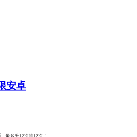
限安卓
币，最多升12次抽12次！