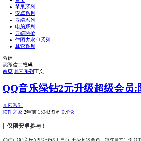
首页
苹果系列
安卓系列
云端系列
电脑系列
云端秒抢
作图去水印系列
其它系列
微信
首页
其它系列
正文
QQ音乐绿钻2元升级超级会员:
其它系列
软件之家
2年前
15943浏览
0评论
仅限安卓参与！
跳转到QQ音乐APP->绿钻用户2亓升级超级会员，每次可抽1~99Q