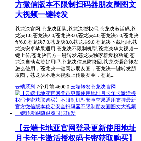
方微信版本不限制扫码器朋友圈图文
大视频一键转发
苍龙决官网,苍龙决团队,苍龙决授权码,苍龙决激活码,苍
龙决1.0,苍龙决2.0,苍龙决3.0,苍龙决4.0,苍龙决5.0,苍龙决
华6.0,苍龙决7.0,苍龙决8.0,苍龙决9.0,苍龙决下载地址,苍
龙决安卓苹果通用,苍龙决不限制机型,苍龙决华大视频一
键上传,苍龙决官方一键转发,苍龙决独家群爆粉功能,苍
龙决自动点赞好用吗,苍龙决信息防撤回,苍龙决语音转发
怎么使用，苍龙决一键同步朋友圈，苍龙决一键转发朋
友圈，苍龙决本地大视频上传朋友圈，苍龙...
云端系列
7个月前
4690
0
云端转发
苍龙决官网
【云端卡地亚官网登录更新使用地址
月卡年卡激活授权码卡密获取购买】