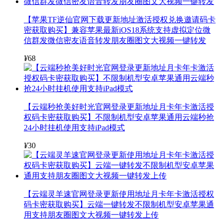
【苹果TF逆仙官网下载更新地址激活授权兑换邀请码卡
密获取购买】兼容苹果最新iOS18系统支持虚拟定位微
信群发微信密友语音转发朋友圈图文大视频一键转发
¥
68
【云端秒抢美好时光官网登录更新地址月卡年卡激活授
权码卡密获取购买】不限制机型安卓苹果通用云端秒抢
24小时挂机使用支持iPad模式
¥
30
【云端灵羊速官网登录更新使用地址月卡年卡激活授权
码卡密获取购买】云端一键转发不限制机型安卓苹果通
用支持朋友圈图文大视频一键转发上传