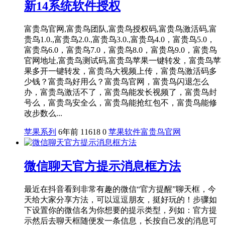
新14系统软件授权
富贵鸟官网,富贵鸟团队,富贵鸟授权码,富贵鸟激活码,富
贵鸟1.0.,富贵鸟2.0.,富贵鸟3.0.,富贵鸟4.0，富贵鸟5.0，
富贵鸟6.0，富贵鸟7.0，富贵鸟8.0，富贵鸟9.0，富贵鸟
官网地址,富贵鸟测试码,富贵鸟苹果一键转发，富贵鸟苹
果多开一键转发，富贵鸟大视频上传，富贵鸟激活码多
少钱？富贵鸟好用么？富贵鸟官网，富贵鸟闪退怎么
办，富贵鸟激活不了，富贵鸟能发长视频了，富贵鸟封
号么，富贵鸟安全么，富贵鸟能抢红包不，富贵鸟能修
改步数么...
苹果系列
6年前
11618
0
苹果软件
富贵鸟官网
微信聊天官方提示消息框方法
最近在抖音看到非常有趣的微信“官方提醒”聊天框，今
天给大家分享方法，可以逗逗朋友，挺好玩的！步骤如
下设置你的微信名为你想要的提示类型，列如：官方提
示然后去聊天框随便发一条信息，长按自己发的消息可