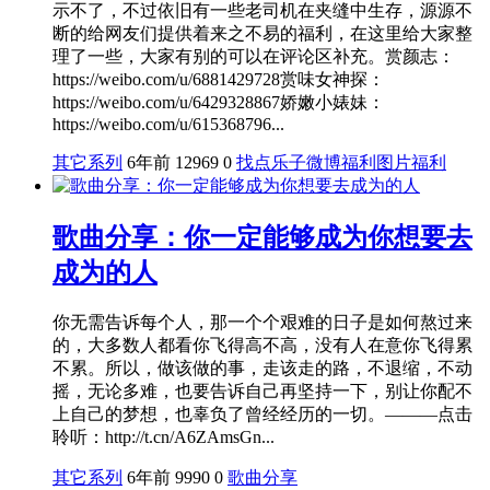
示不了，不过依旧有一些老司机在夹缝中生存，源源不
断的给网友们提供着来之不易的福利，在这里给大家整
理了一些，大家有别的可以在评论区补充。赏颜志：
https://weibo.com/u/6881429728赏味女神探：
https://weibo.com/u/6429328867娇嫩小婊妹：
https://weibo.com/u/615368796...
其它系列
6年前
12969
0
找点乐子
微博福利
图片福利
歌曲分享：你一定能够成为你想要去
成为的人
你无需告诉每个人，那一个个艰难的日子是如何熬过来
的，大多数人都看你飞得高不高，没有人在意你飞得累
不累。所以，做该做的事，走该走的路，不退缩，不动
摇，无论多难，也要告诉自己再坚持一下，别让你配不
上自己的梦想，也辜负了曾经经历的一切。———点击
聆听：http://t.cn/A6ZAmsGn...
其它系列
6年前
9990
0
歌曲分享