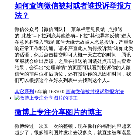
如何查询微信被封或者谁投诉举报方
法？
微信公众号【微信团队】--菜单栏意见反馈--点推送
的“此处”--下拉到底其他选项--下拉“其他异常反馈”进入
在意见栏输入“我的账号无缘无故被人恶意投诉，严重影
响正常工作和沟通。请求严查此人为何投诉我“诸如此类
的话语，然后点击提交即可大概一天左右的时间，腾讯
客服就会给出反馈，之后在推送的回馈处点击进去查看
结果，会弹出”处理详情“的页面可以看到投诉你的人微
信号的前两位和后两位，还有投诉你的原因和时间，我
们可以根据这个在好友列表中去找到这个人...
其它系列
6年前
16350
0
查询微信被封
投诉举报方法
微博上专注分享图片的博主
微博经过一次又一次的整顿，现在像样的福利内容越来
越少了，很多福利图片发出去没多久，就直接被和谐显