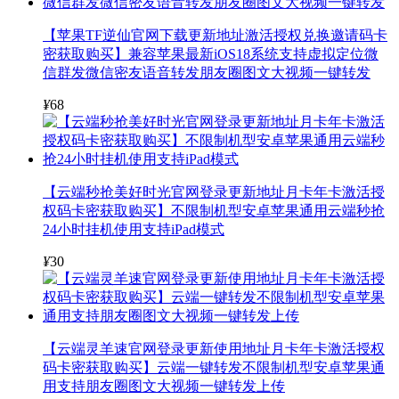
【苹果TF逆仙官网下载更新地址激活授权兑换邀请码卡
密获取购买】兼容苹果最新iOS18系统支持虚拟定位微
信群发微信密友语音转发朋友圈图文大视频一键转发
¥
68
【云端秒抢美好时光官网登录更新地址月卡年卡激活授
权码卡密获取购买】不限制机型安卓苹果通用云端秒抢
24小时挂机使用支持iPad模式
¥
30
【云端灵羊速官网登录更新使用地址月卡年卡激活授权
码卡密获取购买】云端一键转发不限制机型安卓苹果通
用支持朋友圈图文大视频一键转发上传