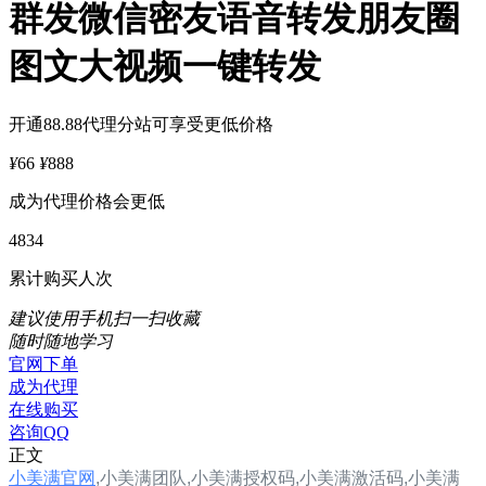
群发微信密友语音转发朋友圈
图文大视频一键转发
开通88.88代理分站可享受更低价格
¥
66
¥
888
成为代理价格会更低
4834
累计购买人次
建议使用手机扫一扫收藏
随时随地学习
官网下单
成为代理
在线购买
咨询QQ
正文
小美满官网
,小美满
团队,
小美满
授权码,
小美满
激活码,
小美满