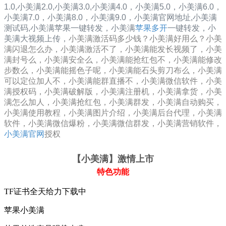
1.0
,
小美满2.0
,
小美满3.0
,
小美满4.0，
小美满5.0，
小美满6.0，
小美满7.0，
小美满8.0，
小美满9.0，
小美满
官网地址,小美满
测
试码,
小美满
苹果一键转发，
小美满
苹果多开
一键转发，小
美满大视频上传，
小美满激活码多少钱？小美满好用么？小美
满闪退怎么办，小美满激活不了，小美满能发长视频了，小美
满封号么，小美满安全么，小美满能抢红包不，小美满能修改
步数么，小美满能摇色子呢，小美满能石头剪刀布么，小美满
可以定位加人不，小美满能群直播不，小美满微信软件，小美
满授权码，小美满破解版，小美满注册机，小美满拿货，小美
满怎么加人，小美满抢红包，小美满群发，小美满自动购买，
小美满使用教程，小美满图片介绍，小美满后台代理，小美满
软件，小美满微信爆粉，小美满微信群发，小美满营销软件，
小美满官网
授权
【小美满
】激情上市
特色功能
TF证书全天给力下载中
苹果小美满