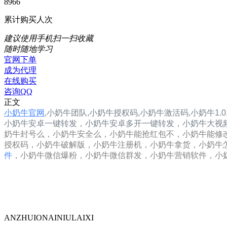
8966
累计购买人次
建议使用手机扫一扫收藏
随时随地学习
官网下单
成为代理
在线购买
咨询QQ
正文
小奶牛官网
,
小奶牛
团队,
小奶牛
授权码,
小奶牛
激活码,
小奶牛1.0
小奶牛
安卓一键转发，
小奶牛安卓多开一键转发，小奶牛大视
奶牛封号么，小奶牛安全么，小奶牛能抢红包不，小奶牛能修
授权码，小奶牛破解版，小奶牛注册机，小奶牛拿货，小奶牛
件
，小奶牛微信爆粉，小奶牛微信群发，小奶牛营销软件，小
ANZHUIONAINIULAIXI