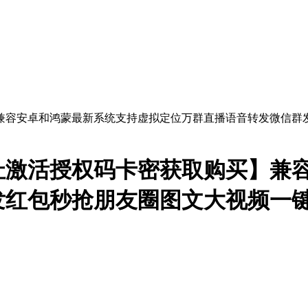
址激活授权码卡密获取购买】兼
发红包秒抢朋友圈图文大视频一