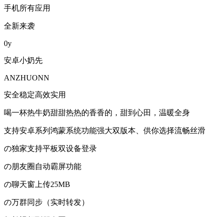
手机所有应用
全新来袭
0y
安卓小奶先
ANZHUONN
安全稳定高效实用
喝一杯热牛奶甜甜热热的香香的，甜到心田，温暖全身
支持安卓系列鸿蒙系统功能强大双版本、供你选择流畅丝滑
の独家支持平板双设备登录
の朋友圈自动霸屏功能
の聊天窗上传25MB
の万群同步（实时转发）