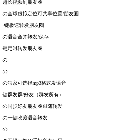
超长视频到朋友圈
の全球虚拟定位可共享位置/朋友圈
-键极速转发朋友圈
の语音合并转发/保存
键定时转发朋友圈
の
の
の独家可选择mp3格式发语音
键群发群/好友（群发所有）
の同步好友朋友圈跟随转发
の一键收藏语音转发
の