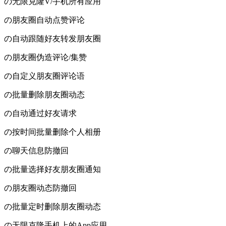
の无限克隆V/手机所有应用
の朋友圈自动点赞评论
の自动跟随好友转发朋友圈
の朋友圈伪造评论/集赞
の自定义朋友圈评论语
の批量删除朋友圈动态
の自动通过好友请求
の按时间批量删除个人相册
の聊天信息防撤回
の批量选择好友朋友圈通知
の朋友圈动态防撤回
の批量定时删除朋友圈动态
の无限克隆手机上的App应用